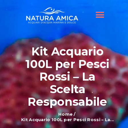
HOME
IL NOSTRO NEGOZIO
OFFERTE ACQUARI
SHOP ONLINE
BLOG
Kit Acquario
100L per Pesci
Rossi – La
Scelta
Responsabile
Home
Kit Acquario 100L per Pesci Rossi – La...