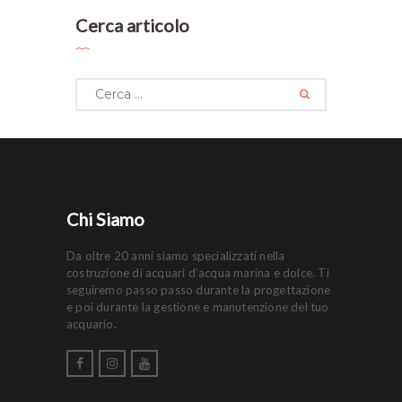
Cerca articolo
Ricerca
per:
Chi Siamo
Da oltre 20 anni siamo specializzati nella
costruzione di acquari d’acqua marina e dolce. Ti
seguiremo passo passo durante la progettazione
e poi durante la gestione e manutenzione del tuo
acquario.