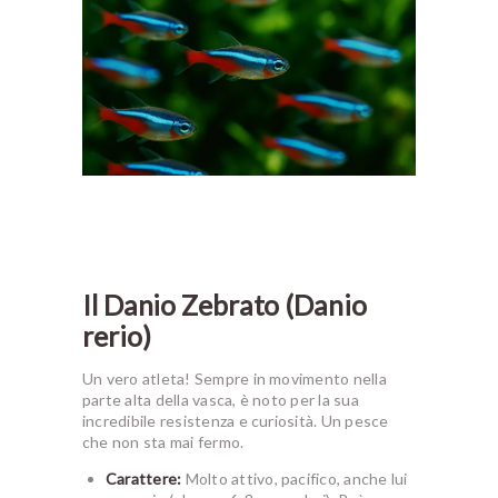
Il Danio Zebrato (Danio
rerio)
Un vero atleta! Sempre in movimento nella
parte alta della vasca, è noto per la sua
incredibile resistenza e curiosità. Un pesce
che non sta mai fermo.
Carattere:
Molto attivo, pacifico, anche lui