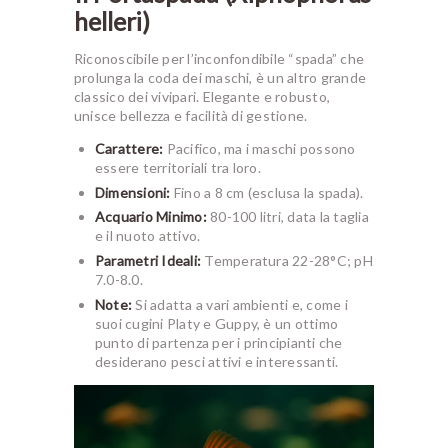
helleri)
Riconoscibile per l’inconfondibile “spada” che
prolunga la coda dei maschi, è un altro grande
classico dei vivipari. Elegante e robusto,
unisce bellezza e facilità di gestione.
Carattere:
Pacifico, ma i maschi possono
essere territoriali tra loro.
Dimensioni:
Fino a 8 cm (esclusa la spada).
Acquario Minimo:
80-100 litri, data la taglia
e il nuoto attivo.
Parametri Ideali:
Temperatura 22-28°C; pH
7.0-8.0.
Note:
Si adatta a vari ambienti e, come i
suoi cugini Platy e Guppy, è un ottimo
punto di partenza per i principianti che
desiderano pesci attivi e interessanti.