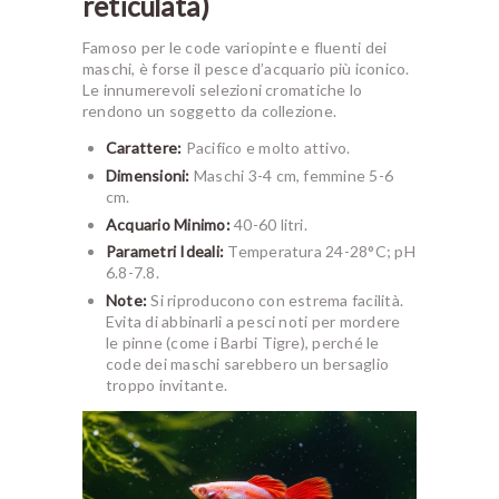
reticulata)
Famoso per le code variopinte e fluenti dei
maschi, è forse il pesce d’acquario più iconico.
Le innumerevoli selezioni cromatiche lo
rendono un soggetto da collezione.
Carattere:
Pacifico e molto attivo.
Dimensioni:
Maschi 3-4 cm, femmine 5-6
cm.
Acquario Minimo:
40-60 litri.
Parametri Ideali:
Temperatura 24-28°C; pH
6.8-7.8.
Note:
Si riproducono con estrema facilità.
Evita di abbinarli a pesci noti per mordere
le pinne (come i Barbi Tigre), perché le
code dei maschi sarebbero un bersaglio
troppo invitante.