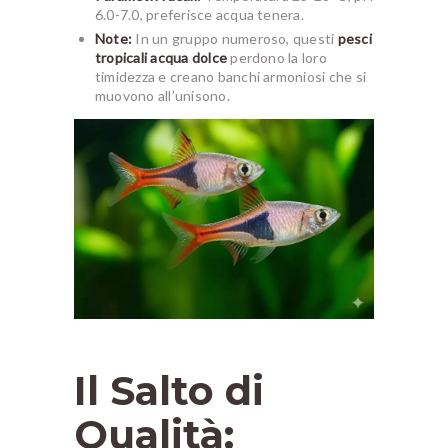
6.0-7.0, preferisce acqua tenera.
Note:
In un gruppo numeroso, questi
pesci
tropicali acqua dolce
perdono la loro
timidezza e creano banchi armoniosi che si
muovono all’unisono.
Il Salto di
Qualità: