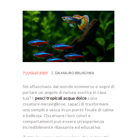
7 LUGLIO 2025
DA MAURO BRUSCHINI
Sei affascinato dal mondo sommerso e sogni di
portare un angolo di natura esotica in casa
tua? I
pesci tropicali acqua dolce
sono
creature meravigliose, capaci di trasformare
una semplice vasca in un punto focale di calma
e bellezza. Osservare i loro colori e
comportamenti può essere un’esperienza
incredibilmente rilassante ed educativa.