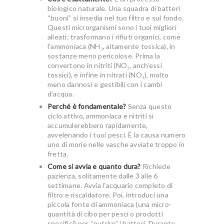
biologico naturale. Una squadra di batteri
“buoni” si insedia nel tuo filtro e sul fondo.
Questi microrganismi sono i tuoi migliori
alleati: trasformano i rifiuti organici, come
l’ammoniaca (NH₃, altamente tossica), in
sostanze meno pericolose. Prima la
convertono in nitriti (NO₂, anch’essi
tossici), e infine in nitrati (NO₃), molto
meno dannosi e gestibili con i cambi
d’acqua.
Perché è fondamentale?
Senza questo
ciclo attivo, ammoniaca e nitriti si
accumulerebbero rapidamente,
avvelenando i tuoi pesci. È la causa numero
uno di morie nelle vasche avviate troppo in
fretta.
Come si avvia e quanto dura?
Richiede
pazienza, solitamente dalle 3 alle 6
settimane. Avvia l’acquario completo di
filtro e riscaldatore. Poi, introduci una
piccola fonte di ammoniaca (una micro-
quantità di cibo per pesci o prodotti
specifici) per “nutrire” i batteri. Durante