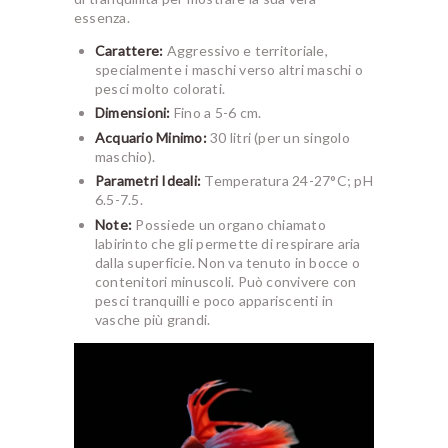
essenza.
Carattere:
Aggressivo e territoriale,
specialmente i maschi verso altri maschi o
pesci molto colorati.
Dimensioni:
Fino a 5-6 cm.
Acquario Minimo:
30 litri (per un singolo
maschio).
Parametri Ideali:
Temperatura 24-27°C; pH
6.5-7.5.
Note:
Possiede un organo chiamato
labirinto che gli permette di respirare aria
dalla superficie. Non va tenuto in bocce o
contenitori minuscoli. Può convivere con
pesci tranquilli e poco appariscenti in
vasche più grandi.