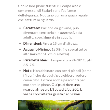
Con le loro pinne fluenti e il corpo alto e
compresso, gli Scalari sono l’epitome
dell’eleganza. Nuotano con una grazia regale
che cattura lo sguardo.
Carattere:
Pacifico da giovane, può
diventare territoriale e aggressivo da
adulto, specialmente in coppia.
Dimensioni:
Fino a 15 cm di altezza.
Acquario Minimo:
120 litri, e soprattutto
alto (minimo 50 cm di altezza).
Parametri Ideali:
Temperatura 24-30°C; pH
6.5-7.5.
Note:
Non abbinare con pesci piccoli (come
i Neon) che da adulti potrebbero vedere
come cibo. Evitare anche pesci noti per
mordere le pinne.
Qui puoi dare uno
guardo al nostro kit Juwel Lido 200, la
vasca con l’altezza giusta per Scalari