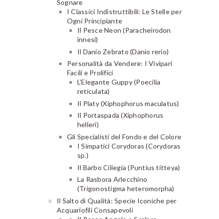
Sognare
I Classici Indistruttibili: Le Stelle per
Ogni Principiante
Il Pesce Neon (Paracheirodon
innesi)
Il Danio Zebrato (Danio rerio)
Personalità da Vendere: I Vivipari
Facili e Prolifici
L’Elegante Guppy (Poecilia
reticulata)
Il Platy (Xiphophorus maculatus)
Il Portaspada (Xiphophorus
helleri)
Gli Specialisti del Fondo e del Colore
I Simpatici Corydoras (Corydoras
sp.)
Il Barbo Ciliegia (Puntius titteya)
La Rasbora Arlecchino
(Trigonostigma heteromorpha)
Il Salto di Qualità: Specie Iconiche per
Acquariofili Consapevoli