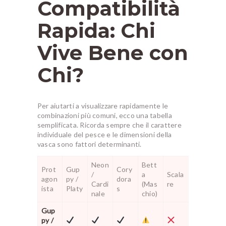
Compatibilità
Rapida: Chi
Vive Bene con
Chi?
Per aiutarti a visualizzare rapidamente le
combinazioni più comuni, ecco una tabella
semplificata. Ricorda sempre che il carattere
individuale del pesce e le dimensioni della
vasca sono fattori determinanti.
Neon
Bett
Prot
Gup
Cory
/
a
Scala
agon
py /
dora
Cardi
(Mas
re
ista
Platy
s
nale
chio)
Gup
py /