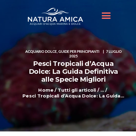
HOME
IL NOSTRO NEGOZIO
OFFERTE ACQUARI
SHOP ONLINE
BLOG
ACQUARIO DOLCE
,
GUIDE PER PRINCIPIANTI
7 LUGLIO
2025
Pesci Tropicali d’Acqua
Dolce: La Guida Definitiva
alle Specie Migliori
Home
Tutti gli articoli
...
Pesci Tropicali d’Acqua Dolce: La Guida...