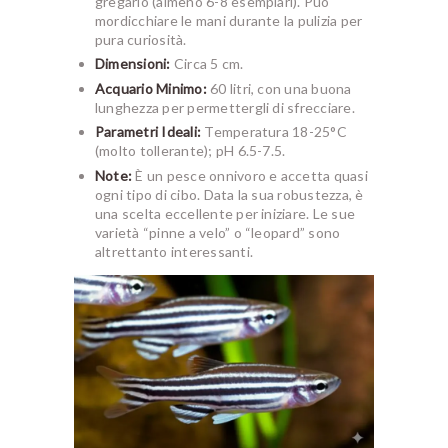
gregario (almeno 6-8 esemplari). Può
mordicchiare le mani durante la pulizia per
pura curiosità.
Dimensioni:
Circa 5 cm.
Acquario Minimo:
60 litri, con una buona
lunghezza per permettergli di sfrecciare.
Parametri Ideali:
Temperatura 18-25°C
(molto tollerante); pH 6.5-7.5.
Note:
È un pesce onnivoro e accetta quasi
ogni tipo di cibo. Data la sua robustezza, è
una scelta eccellente per iniziare. Le sue
varietà “pinne a velo” o “leopard” sono
altrettanto interessanti.