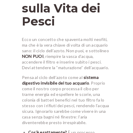
sulla Vita dei
Pesci
Ecco un concetto che spaventa molti neofiti,
ma che è la vera chiave di volta di un acquario
sano: il ciclo dell’azoto. Non puoi, e sottolineo
NON PUOI
, riempire la vasca d’acqua,
accendere il filtro e inserire subito i pesci.
Devi attendere la “maturazione” dell’acquario.
Pensa al ciclo dell’azoto come al
sistema
digestivo invisibile del tuo acquario
. Proprio
come il nostro corpo processa il cibo per
trarne energia ed espellere le scorie, una
colonia di batteri benefici nel tuo filtro fa lo
stesso con i rifiuti dei pesci, rendendo l’acqua
sicura. Ignorarlo sarebbe come vivere in una
casa senza bagni né finestre: l’aria
diventerebbe presto irrespirabile.
Cos’è esattamente?
È un processo