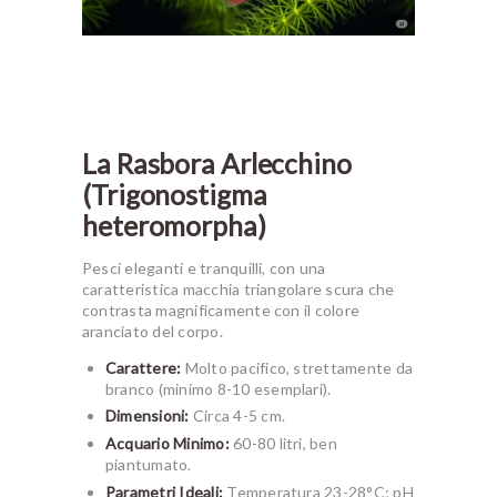
La Rasbora Arlecchino
(Trigonostigma
heteromorpha)
Pesci eleganti e tranquilli, con una
caratteristica macchia triangolare scura che
contrasta magnificamente con il colore
aranciato del corpo.
Carattere:
Molto pacifico, strettamente da
branco (minimo 8-10 esemplari).
Dimensioni:
Circa 4-5 cm.
Acquario Minimo:
60-80 litri, ben
piantumato.
Parametri Ideali:
Temperatura 23-28°C; pH