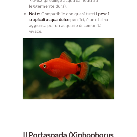
7.0-8.2 (predilige acqua da neutra a
leggermente dura).
Note:
Compatibile con quasi tutti i
pesci
tropicali acqua dolce
pacifici, è un’ottima
aggiunta per un acquario di comunità
vivace.
Il Portaspada (Xiphophorus