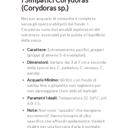
(Corydoras sp.)
Nessun acquario di comunità è completo
senza gli operosi abitanti del fondo. I
Corydoras sono instancabili esploratori del
substrato, essenziali per la pulizia e l’equilibrio
della vasca.
Carattere:
Estremamente pacifici, gregari
(gruppi di almeno 5-6 esemplari).
Dimensioni:
Variano dai 3 ai 7 cm a seconda
della specie (es. C. paleatus, C. aeneus, C.
panda).
Acquario Minimo:
60 litri, con fondo di
sabbia fine o ghiaietto non tagliente per
non danneggiare i loro delicati barbigli.
Parametri Ideali:
Temperatura 22-26°C; pH
6.0-7.5.
Note:
Non sono “spazzini” che mangiano
escrementi! Hanno bisogno di cibo
specifico che affondi rapidamente. Vederli
risalire per una boccata d’aria è normale: