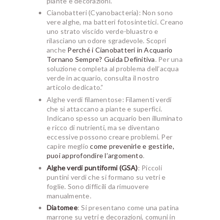
piante e decorazioni.
Cianobatteri (Cyanobacteria): Non sono
vere alghe, ma batteri fotosintetici. Creano
uno strato viscido verde-bluastro e
rilasciano un odore sgradevole. Scopri
anche
Perché i Cianobatteri in Acquario
Tornano Sempre? Guida Definitiva
. Per una
soluzione completa al problema dell’acqua
verde in acquario, consulta il nostro
articolo dedicato.”
Alghe verdi filamentose: Filamenti verdi
che si attaccano a piante e superfici.
Indicano spesso un acquario ben illuminato
e ricco di nutrienti, ma se diventano
eccessive possono creare problemi. Per
capire meglio
come prevenirle e gestirle,
puoi approfondire l’argomento
.
Alghe verdi puntiformi (GSA)
: Piccoli
puntini verdi che si formano su vetri e
foglie. Sono difficili da rimuovere
manualmente.
Diatomee
: Si presentano come una patina
marrone su vetri e decorazioni, comuni in