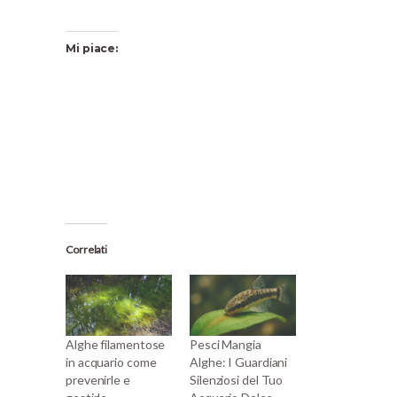
Mi piace:
Correlati
Alghe filamentose
Pesci Mangia
in acquario come
Alghe: I Guardiani
prevenirle e
Silenziosi del Tuo