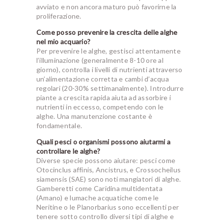
avviato e non ancora maturo può favorirne la
proliferazione.
Come posso prevenire la crescita delle alghe
nel mio acquario?
Per prevenire le alghe, gestisci attentamente
l’illuminazione (generalmente 8-10 ore al
giorno), controlla i livelli di nutrienti attraverso
un’alimentazione corretta e cambi d’acqua
regolari (20-30% settimanalmente). Introdurre
piante a crescita rapida aiuta ad assorbire i
nutrienti in eccesso, competendo con le
alghe. Una manutenzione costante è
fondamentale.
Quali pesci o organismi possono aiutarmi a
controllare le alghe?
Diverse specie possono aiutare: pesci come
Otocinclus affinis, Ancistrus, e Crossocheilus
siamensis (SAE) sono noti mangiatori di alghe.
Gamberetti come Caridina multidentata
(Amano) e lumache acquatiche come le
Neritine o le Planorbarius sono eccellenti per
tenere sotto controllo diversi tipi di alghe e