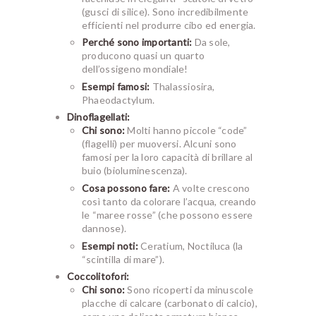
(gusci di silice). Sono incredibilmente
efficienti nel produrre cibo ed energia.
Perché sono importanti:
Da sole,
producono quasi un quarto
dell’ossigeno mondiale!
Esempi famosi:
Thalassiosira
,
Phaeodactylum
.
Dinoflagellati:
Chi sono:
Molti hanno piccole “code”
(flagelli) per muoversi. Alcuni sono
famosi per la loro capacità di brillare al
buio (bioluminescenza).
Cosa possono fare:
A volte crescono
così tanto da colorare l’acqua, creando
le “maree rosse” (che possono essere
dannose).
Esempi noti:
Ceratium
,
Noctiluca
(la
“scintilla di mare”).
Coccolitofori:
Chi sono:
Sono ricoperti da minuscole
placche di calcare (carbonato di calcio),