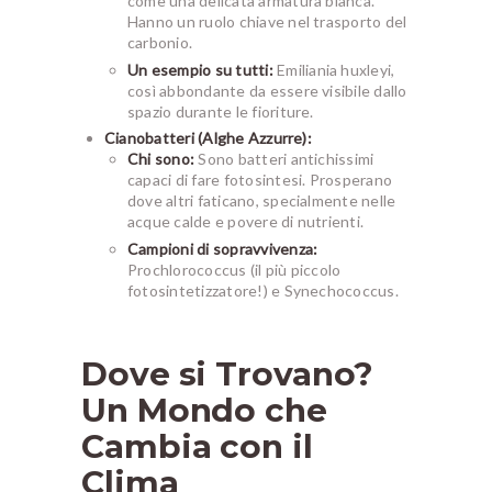
come una delicata armatura bianca.
Hanno un ruolo chiave nel trasporto del
carbonio.
Un esempio su tutti:
Emiliania huxleyi
,
così abbondante da essere visibile dallo
spazio durante le fioriture.
Cianobatteri (Alghe Azzurre):
Chi sono:
Sono batteri antichissimi
capaci di fare fotosintesi. Prosperano
dove altri faticano, specialmente nelle
acque calde e povere di nutrienti.
Campioni di sopravvivenza:
Prochlorococcus
(il più piccolo
fotosintetizzatore!) e
Synechococcus
.
Dove si Trovano?
Un Mondo che
Cambia con il
Clima