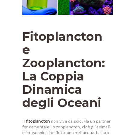
Fitoplancton
e
Zooplancton:
La Coppia
Dinamica
degli Oceani
Il
fitoplancton
non vive da solo. Ha un partner
fondamentale: lo zooplancton, cioè gli animali
microscopici che fluttuano nell’acqua. La loro