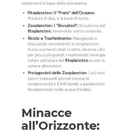
relazione è la base della vita marina.
Fitoplancton: Il “Prato” dell’Oceano:
Produce il cibo, è la base di tutto.
Zooplancton
: I “Brucatori”:
Si nutrono del
fitoplancton
, tenendolo sotto controllo.
Riciclo e Trasferimento:
Mangiando e
rilasciando escrementi, lo zooplancton
ricicla nutrienti vitali. Inoltre, diventa cibo
per pesci più grandi, trasferendo l’energia
solare catturata dal
fitoplancton
su per la
catena alimentare.
Protagonisti dello
Zooplancton
:
I più noti
sono i copepodi (piccoli crostacei
onnipresenti) e il krill (simile a gamberetti,
fondamentale nelle acque fredde).
Minacce
all’Orizzonte: