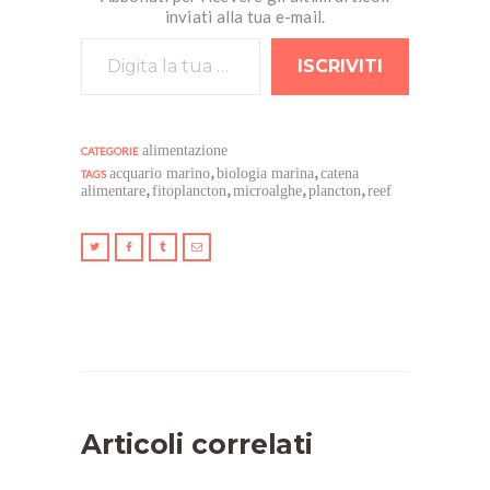
inviati alla tua e-mail.
Digita la tua e-mail...
ISCRIVITI
alimentazione
CATEGORIE
,
,
acquario marino
biologia marina
catena
TAGS
,
,
,
,
alimentare
fitoplancton
microalghe
plancton
reef
Articoli correlati