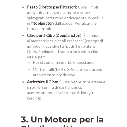
Pasto Diretto per Filtratori:
Coralli molli,
gorgonie, tridacne, spugne e vermi
spirografi catturano attivamente le cellule
di
fitoplancton
dall’acqua. Per alcuni, è
fondamentale.
Cibo per il Cibo (Zooplancton):
È la base
alimentare per piccoli crostacei (copepodi,
anfipodi, i cosiddetti ‘pods’) e rotiferi.
Questi animaletti sono a loro volta cibo
vitale per:
Pesci come mandarini e pesci ago.
Molti coralli (LPS e SPS) che catturano
attivamente prede vive.
Arricchire il Cibo:
Si usa per nutrire artemie
o rotiferi prima di darli ai pesci,
aumentandone il valore nutritivo (gut-
loading).
3. Un Motore per la