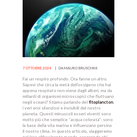
7 OTTOBRE 2024
DA MAURO BRUSCHINI
Fai un respiro profondo. Ora fanne un altro.
Sapevi che circa la metà dell’ossigeno che hai
appena respirato non viene dagli alberi, ma da
miliardi di organismi microscopici che fluttuano
negli oceani? Stiamo parlando del
fitoplancton
,
i veri eroi silenziosi e invisibili del nostro
pianeta. Questi minuscoli esseri viventi sono
molto più che semplice “acqua colorata”: sono
la base della vita marina e influenzano persino
il nostro clima. In questo articolo, viaggeremo
nel loro affascinante mondo, scoprendo chi