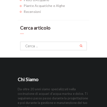
Piante Acquatiche e Alghe
Recensioni
Cerca articolo
Ricerca
per:
Chi Siamo
Da oltre 20 anni siamo specializzati nella
costruzione di acquari d’acqua marina e dolce. Ti
seguiremo passo passo durante la progettazione
e poi durante la gestione e manutenzione del tuo