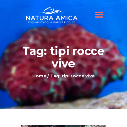
HOME
IL NOSTRO NEGOZIO
OFFERTE ACQUARI
SHOP ONLINE
BLOG
Tag: tipi rocce
vive
Home
Tag: tipi rocce vive