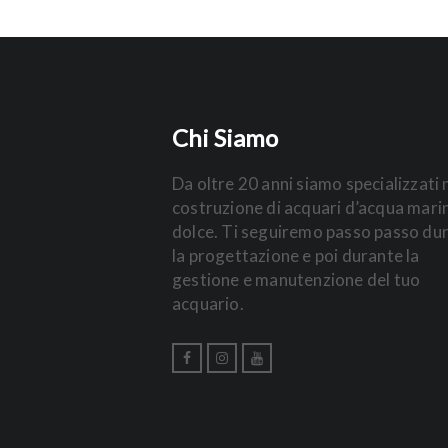
Chi Siamo
Da oltre 20 anni siamo specializzati 
costruzione di acquari d’acqua mari
dolce. Ti seguiremo passo passo du
la progettazione e poi durante la
gestione e manutenzione del tuo
acquario.