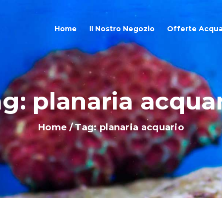
OME
Home
Il Nostro Negozio
Offerte Acqua
L NOSTRO NEGOZIO
FFERTE ACQUARI
g: planaria acqua
HOP ONLINE
Home
Tag: planaria acquario
LOG