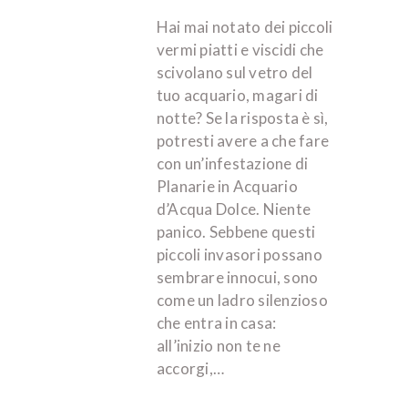
Hai mai notato dei piccoli
vermi piatti e viscidi che
scivolano sul vetro del
tuo acquario, magari di
notte? Se la risposta è sì,
potresti avere a che fare
con un’infestazione di
Planarie in Acquario
d’Acqua Dolce. Niente
panico. Sebbene questi
piccoli invasori possano
sembrare innocui, sono
come un ladro silenzioso
che entra in casa:
all’inizio non te ne
accorgi,…