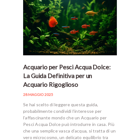
Acquario per Pesci Acqua Dolce:
La Guida Definitiva per un
Acquario Rigoglioso
28 MAGGIO 2025
Se hai scelto di leggere questa guida,
probabilmente condividi l’interesse per
l’affascinante mondo che un Acquario per
Pesci Acqua Dolce può introdurre in casa. Più
che una semplice vasca d’acqua, si tratta di un
vero microcosmo, un delicato equilibrio tra