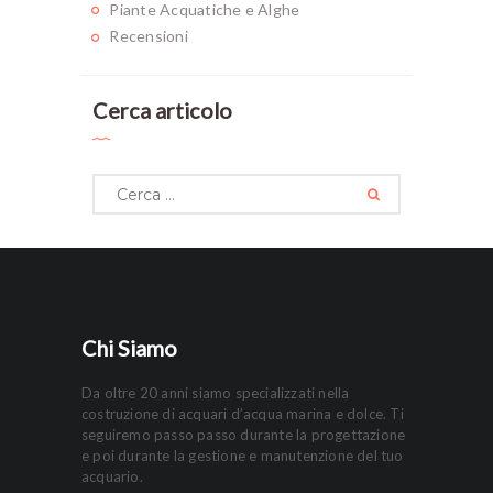
Piante Acquatiche e Alghe
Recensioni
Cerca articolo
Ricerca
per:
Chi Siamo
Da oltre 20 anni siamo specializzati nella
costruzione di acquari d’acqua marina e dolce. Ti
seguiremo passo passo durante la progettazione
e poi durante la gestione e manutenzione del tuo
acquario.