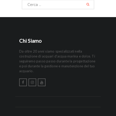
Ricerca
per:
Chi Siamo
Da oltre 20 anni siamo specializzati nella
costruzione di acquari d’acqua marina e dolce. Ti
seguiremo passo passo durante la progettazione
e poi durante la gestione e manutenzione del tuo
acquario.