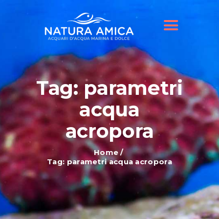
HOME
IL NOSTRO NEGOZIO
OFFERTE ACQUARI
SHOP ONLINE
BLOG
Tag: parametri
acqua
acropora
Home
Tag: parametri acqua acropora