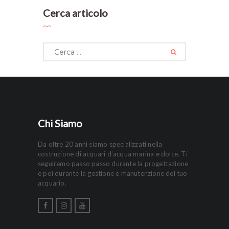
Cerca articolo
Ricerca
per:
Chi Siamo
Da oltre 20 anni siamo specializzati nella
costruzione di acquari d’acqua marina e dolce. Ti
seguiremo passo passo durante la progettazione
e poi durante la gestione e manutenzione del tuo
acquario.