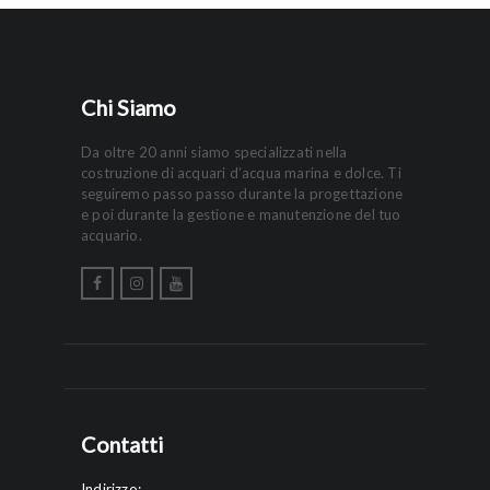
Chi Siamo
Da oltre 20 anni siamo specializzati nella
costruzione di acquari d’acqua marina e dolce. Ti
seguiremo passo passo durante la progettazione
e poi durante la gestione e manutenzione del tuo
acquario.
Contatti
Indirizzo: