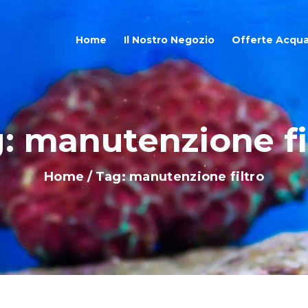
OME
Home
Il Nostro Negozio
Offerte Acqua
L NOSTRO NEGOZIO
FFERTE ACQUARI
: manutenzione fi
HOP ONLINE
Home
Tag: manutenzione filtro
LOG