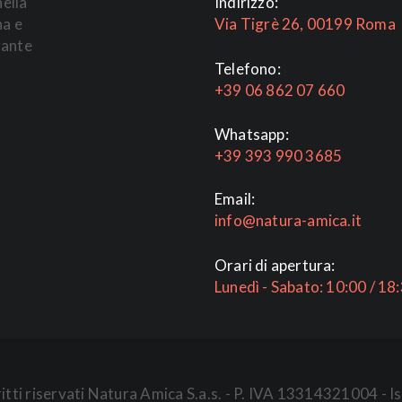
nella
Indirizzo:
na e
Via Tigrè 26, 00199 Roma
rante
Telefono:
+39 06 862 07 660
Whatsapp:
+39 393 990 3685
Email:
info@natura-amica.it
Orari di apertura:
Lunedì - Sabato: 10:00 / 18
iritti riservati Natura Amica S.a.s. - P. IVA 13314321004 