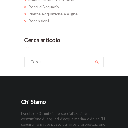
Pesci d'Acquario
Piante Acquatiche e Alghe
Recensioni
Cerca articolo
Ricerca
per:
Chi Siamo
Da oltre 20 anni siamo specializzati nella
costruzione di acquari d’acqua marina e dolce. Ti
seguiremo passo passo durante la progettazione