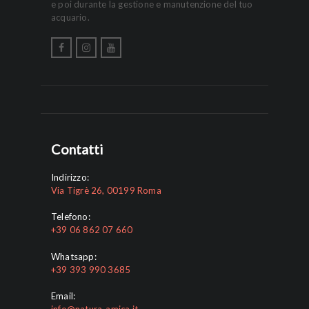
e poi durante la gestione e manutenzione del tuo
acquario.
Contatti
Indirizzo:
Via Tigrè 26, 00199 Roma
Telefono:
+39 06 862 07 660
Whatsapp:
+39 393 990 3685
Email:
info@natura-amica.it