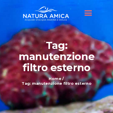
HOME
IL NOSTRO NEGOZIO
OFFERTE ACQUARI
SHOP ONLINE
BLOG
Tag:
manutenzione
filtro esterno
Home
Tag: manutenzione filtro esterno