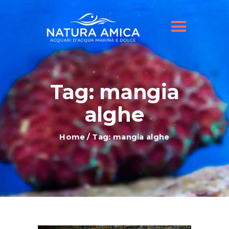
HOME
IL NOSTRO NEGOZIO
OFFERTE ACQUARI
SHOP ONLINE
BLOG
Tag: mangia
alghe
Home
Tag: mangia alghe