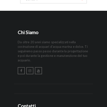
per:
Chi Siamo
Da oltre 20 anni siamo specializzati nella
costruzione di acquari d’acqua marina e dolce. Ti
seguiremo passo passo durante la progettazione
e poi durante la gestione e manutenzione del tuo
acquario.
Contatti