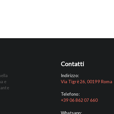
Contatti
nella
Indirizzo:
na e
Via Tigrè 26, 00199 Roma
rante
Telefono:
+39 06 862 07 660
Whatsapp: