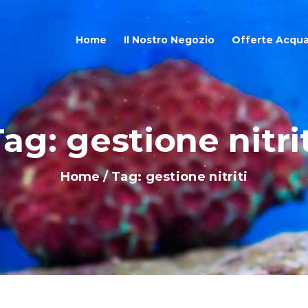
OME
Home
Il Nostro Negozio
Offerte Acqua
L NOSTRO NEGOZIO
FFERTE ACQUARI
ag: gestione nitri
HOP ONLINE
Home
Tag: gestione nitriti
LOG