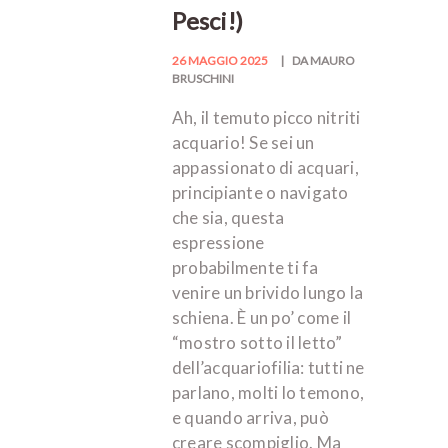
Pesci!)
26 MAGGIO 2025
DA MAURO
BRUSCHINI
Ah, il temuto picco nitriti
acquario! Se sei un
appassionato di acquari,
principiante o navigato
che sia, questa
espressione
probabilmente ti fa
venire un brivido lungo la
schiena. È un po’ come il
“mostro sotto il letto”
dell’acquariofilia: tutti ne
parlano, molti lo temono,
e quando arriva, può
creare scompiglio. Ma