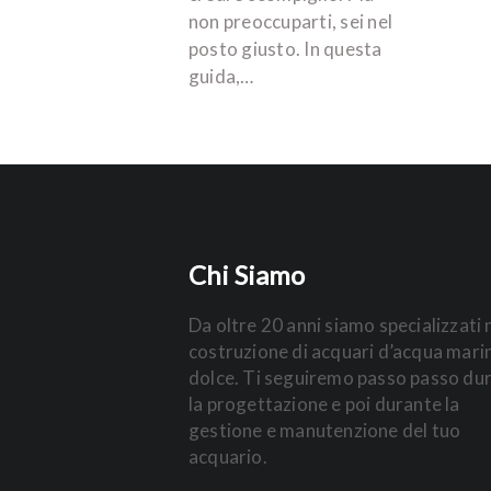
non preoccuparti, sei nel
posto giusto. In questa
guida,…
Chi Siamo
Da oltre 20 anni siamo specializzati 
costruzione di acquari d’acqua mari
dolce. Ti seguiremo passo passo du
la progettazione e poi durante la
gestione e manutenzione del tuo
acquario.