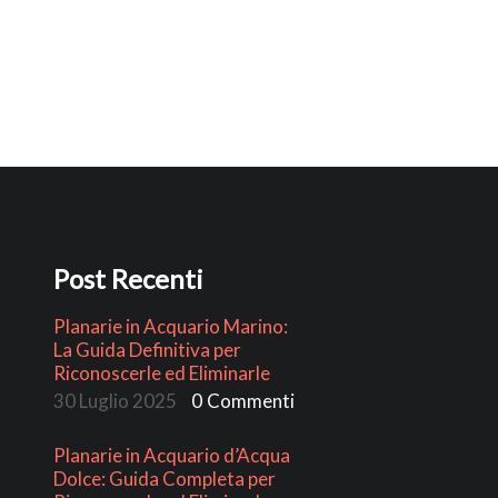
Post Recenti
Planarie in Acquario Marino:
La Guida Definitiva per
Riconoscerle ed Eliminarle
30 Luglio 2025
0
Commenti
Planarie in Acquario d’Acqua
Dolce: Guida Completa per