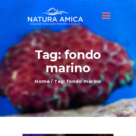
HOME
IL NOSTRO NEGOZIO
OFFERTE ACQUARI
SHOP ONLINE
BLOG
Tag: fondo
marino
Home
Tag: fondo marino