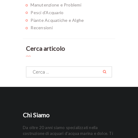
Manutenzione e Problemi
Pesci d'Acquario
Piante Acquatiche e Alghe
Recensioni
Cerca articolo
Ricerca
per:
Chi Siamo
Da oltre 20 anni siamo specializzati nella
costruzione di acquari d’acqua marina e dolce. Ti