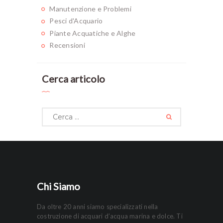
Manutenzione e Problemi
Pesci d'Acquario
Piante Acquatiche e Alghe
Recensioni
Cerca articolo
Ricerca
per:
Chi Siamo
Da oltre 20 anni siamo specializzati nella
costruzione di acquari d’acqua marina e dolce. Ti