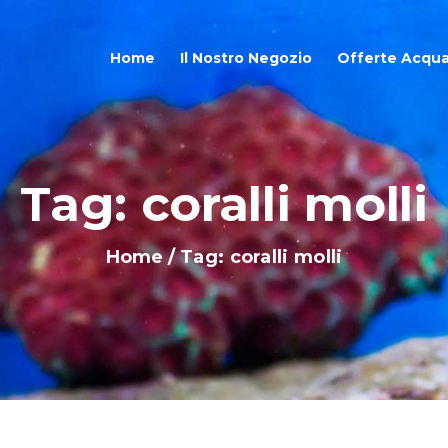
OME
Home
Il Nostro Negozio
Offerte Acqua
L NOSTRO NEGOZIO
FFERTE ACQUARI
Tag: coralli molli
HOP ONLINE
Home
Tag: coralli molli
LOG