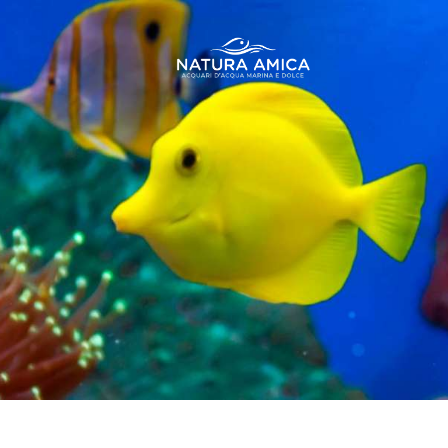
H
I
O
S
B