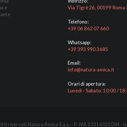
nella
Indirizzo:
na e
Via Tigrè 26, 00199 Roma
rante
Telefono:
+39 06 862 07 660
Whatsapp:
+39 393 990 3685
Email:
info@natura-amica.it
Orari di apertura:
Lunedì - Sabato: 10:00 / 18
iritti riservati Natura Amica S.a.s. - P. IVA 13314321004 