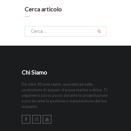
Cerca articolo
Ricerca
per:
Chi Siamo
Da oltre 20 anni siamo specializzati nella
costruzione di acquari d’acqua marina e dolce. Ti
seguiremo passo passo durante la progettazione
e poi durante la gestione e manutenzione del tuo
acquario.