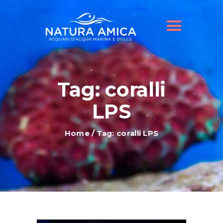
HOME
IL NOSTRO NEGOZIO
OFFERTE ACQUARI
SHOP ONLINE
BLOG
Tag: coralli
LPS
Home
Tag: coralli LPS