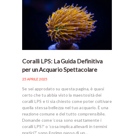
Coralli LPS: La Guida Definitiva
per un Acquario Spettacolare
25 APRILE 2025
Se sei approdato su questa pagina, è quasi
certo che tu abbia visto la maestosità dei
coralli LPS e ti sia chiesto come poter coltivare
quella stessa bellezza nel tuo acquario. È una
reazione comune e del tutto comprensibile.
Domande come ‘cosa sono esattamente i
coralli LPS?’ o ‘cosa implica allevarli in termini
pratici?’ sono il primo passo di un…