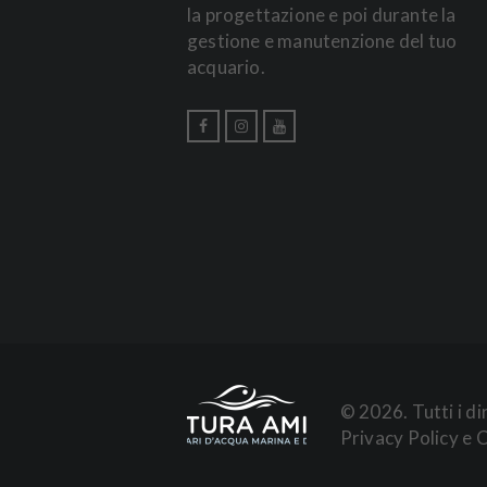
la progettazione e poi durante la
gestione e manutenzione del tuo
acquario.
© 2026. Tutti i d
Privacy Policy
e
C