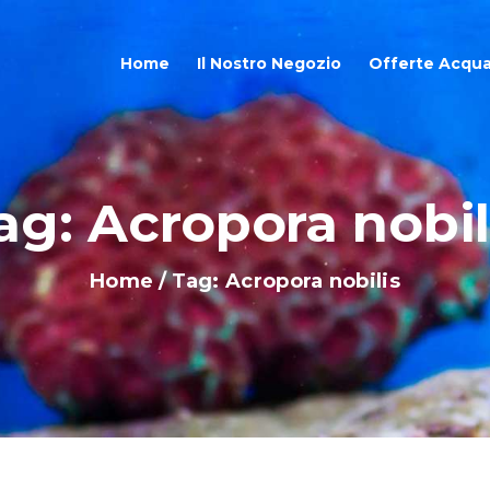
OME
Home
Il Nostro Negozio
Offerte Acqua
L NOSTRO NEGOZIO
FFERTE ACQUARI
ag: Acropora nobil
HOP ONLINE
Home
Tag: Acropora nobilis
LOG