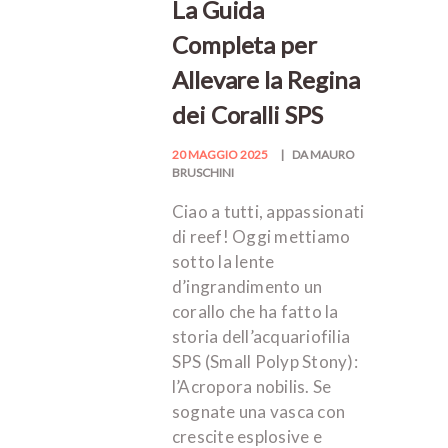
La Guida
Completa per
Allevare la Regina
dei Coralli SPS
20 MAGGIO 2025
DA MAURO
BRUSCHINI
Ciao a tutti, appassionati
di reef! Oggi mettiamo
sotto la lente
d’ingrandimento un
corallo che ha fatto la
storia dell’acquariofilia
SPS (Small Polyp Stony):
l’Acropora nobilis. Se
sognate una vasca con
crescite esplosive e