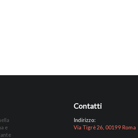
Contatti
nella
Indirizzo:
na e
Via Tigrè 26, 00199 Roma
rante