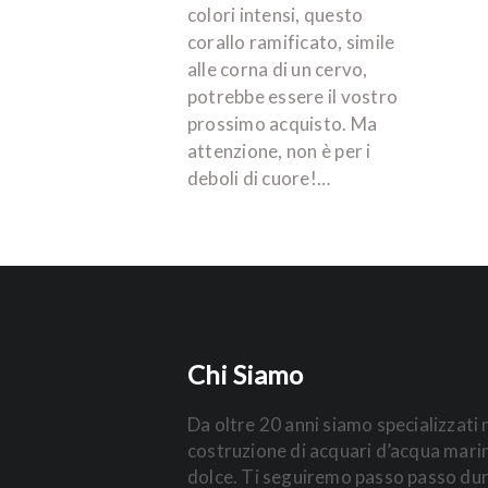
colori intensi, questo
corallo ramificato, simile
alle corna di un cervo,
potrebbe essere il vostro
prossimo acquisto. Ma
attenzione, non è per i
deboli di cuore!…
Chi Siamo
Da oltre 20 anni siamo specializzati 
costruzione di acquari d’acqua mari
dolce. Ti seguiremo passo passo du