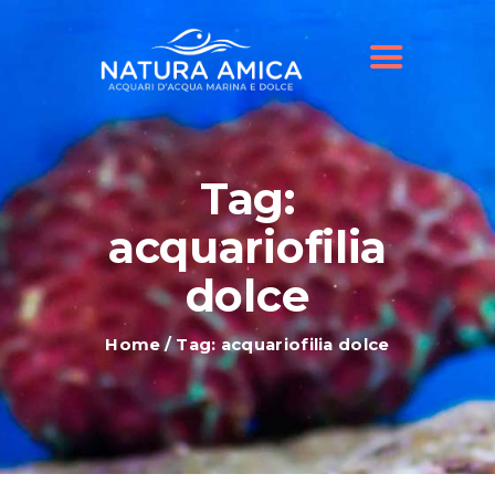
HOME
IL NOSTRO NEGOZIO
OFFERTE ACQUARI
SHOP ONLINE
BLOG
Tag:
acquariofilia
dolce
Home
Tag: acquariofilia dolce