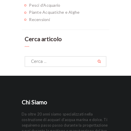
Pesci d'Acquario
Piante Acquatiche e Alghe
Recensioni
Cerca articolo
Ricerca
per:
Chi Siamo
Da oltre 20 anni siamo specializzati nella
costruzione di acquari d’acqua marina e dolce. Ti
seguiremo passo passo durante la progettazione
e poi durante la gestione e manutenzione del tuo