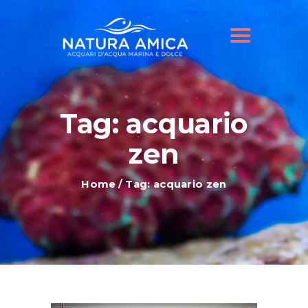
HOME
IL NOSTRO NEGOZIO
OFFERTE ACQUARI
SHOP ONLINE
BLOG
Tag: acquario
zen
Home
Tag: acquario zen