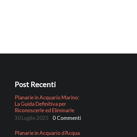
Post Recenti
Planarie in Acquario Marino:
La Guida Definitiva per
Riconoscerle ed Eliminarle
30 Luglio 2025
0
Commenti
Planarie in Acquario d’Acqua