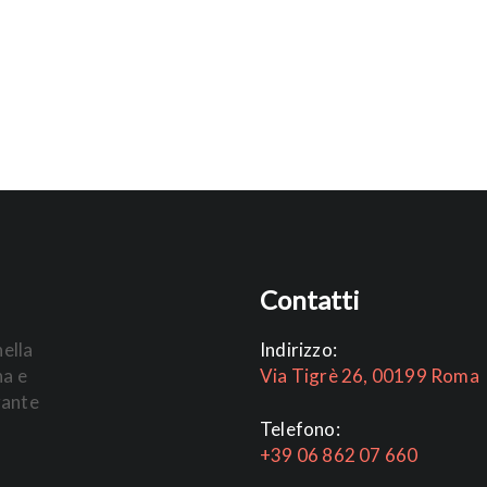
Contatti
nella
Indirizzo:
na e
Via Tigrè 26, 00199 Roma
rante
Telefono:
+39 06 862 07 660