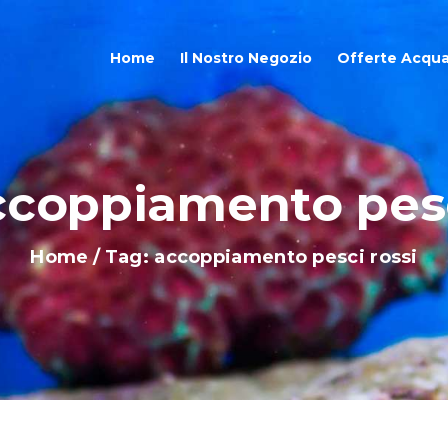
OME
Home
Il Nostro Negozio
Offerte Acqua
L NOSTRO NEGOZIO
FFERTE ACQUARI
ccoppiamento pesc
HOP ONLINE
Home
Tag: accoppiamento pesci rossi
LOG