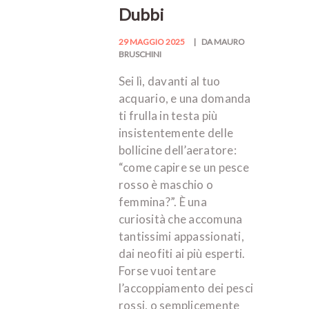
Dubbi
29 MAGGIO 2025
DA MAURO
BRUSCHINI
Sei lì, davanti al tuo
acquario, e una domanda
ti frulla in testa più
insistentemente delle
bollicine dell’aeratore:
“come capire se un pesce
rosso è maschio o
femmina?”. È una
curiosità che accomuna
tantissimi appassionati,
dai neofiti ai più esperti.
Forse vuoi tentare
l’accoppiamento dei pesci
rossi, o semplicemente