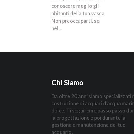
conoscere meglio gli
abitanti della tua vasca.
Non preoccuparti, sei
nel…
Chi Siamo
Da oltre 20 anni siamo specializzati 
costruzione di acquari d’acqua mari
dolce. Ti seguiremo passo passo du
la progettazione e poi durante la
gestione e manutenzione del tuo
acquario.